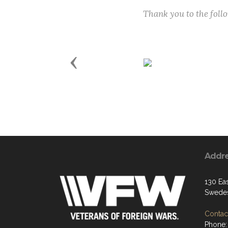
Thank you to the fol
Previous
Addr
130 Ea
Swedes
Contact
Phone: