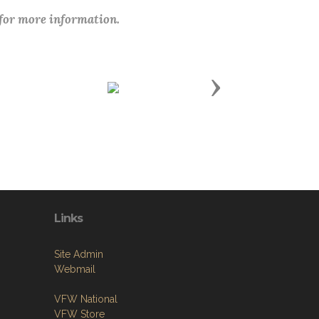
 for more information.
Next
Links
Site Admin
Webmail
VFW National
VFW Store