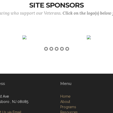
SITE SPONSORS
lowing who support our Veterans.
Click on the logo(s) below
ess
Menu
st Ave
Home
boro , NJ 08085
About
Programs
 Us via Email
Resources