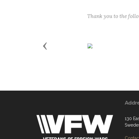
Thank you to the fol
Previous
Addr
130 Ea
Swedes
Contact