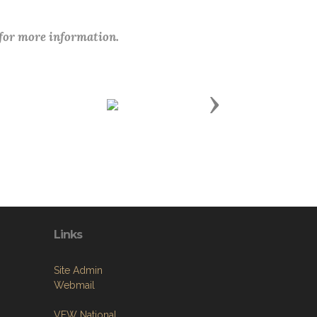
 for more information.
Next
Links
Site Admin
Webmail
VFW National